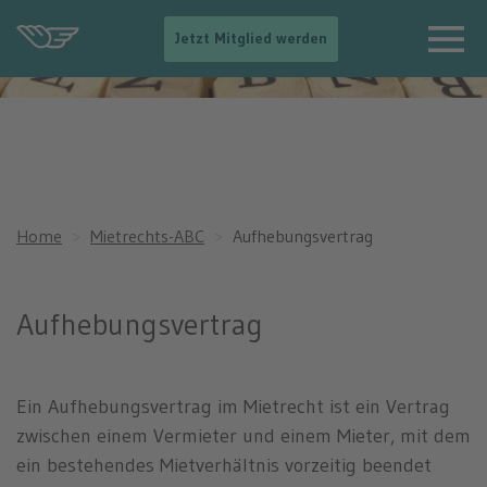
-
Jetzt Mitglied werden
-
>
N
a
v
i
g
a
t
Home
Mietrechts-ABC
Aufhebungsvertrag
i
o
n
e
Aufhebungsvertrag
i
n
b
l
Ein Aufhebungsvertrag im Mietrecht ist ein Vertrag
e
n
zwischen einem Vermieter und einem Mieter, mit dem
d
ein bestehendes Mietverhältnis vorzeitig beendet
e