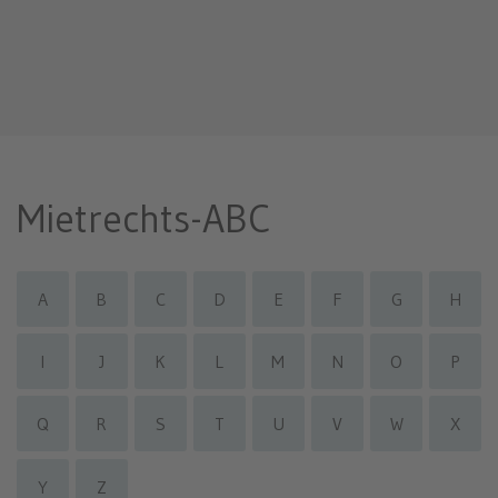
Mietrechts-ABC
A
B
C
D
E
F
G
H
I
J
K
L
M
N
O
P
Q
R
S
T
U
V
W
X
Y
Z