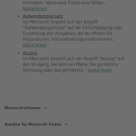
Vermieter. Wenn eine Partei eine fällige…
Weiterlesen
Aufwendungsersatz
Im Mietrecht bezieht sich der Begriff
"Aufwendungsersatz" auf die Entschädigung oder
Erstattung von Ausgaben, die der Mieter für
Reparaturen, Instandhaltungsmaßnahmen…
Weiterlesen
Auszug
Im Mietrecht bezieht sich der Begriff "Auszug" auf
den Vorgang, bei dem ein Mieter die gemietete
Wohnung oder das gemietete…
Weiterlesen
Mietrechtsthemen
Mängel & Mietminderung
Nebenkosten
Anwälte für Mietrecht finden
Schimmel
Umlagefähige Nebenkosten
Baulärm
Häufige Fehler
Anwalt Mietrecht Berlin
Anwalt Mietrecht Stuttgart