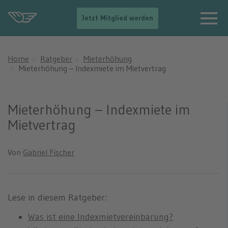
-
Jetzt Mitglied werden
-
>
N
a
Home
Ratgeber
Mieterhöhung
v
Mieterhöhung – Indexmiete im Mietvertrag
i
g
a
t
Mieterhöhung – Indexmiete im
i
Mietvertrag
o
n
e
i
Von
Gabriel Fischer
n
b
l
e
Lese in diesem Ratgeber:
n
d
Was ist eine Indexmietvereinbarung?
e