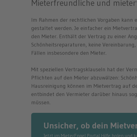
Mieterfreundliche und mieter
Im Rahmen der rechtlichen Vorgaben kann ei
gestaltet werden. Je einfacher ein Mietvertrag
den Mieter. Enthält der Vertrag zu einer Ang
Schönheitsreparaturen, keine Vereinbarung, g
Fällen insbesondere den Mieter.
Mit speziellen Vertragsklauseln hat der Ver
Pflichten auf den Mieter abzuwälzen: Schönh
Hausreinigung können im Mietvertrag auf d
entbindet den Vermieter darüber hinaus so
müssen.
Unsicher, ob dein Mietver
Jetzt im MieterEngel Portal Hilfe holen und 