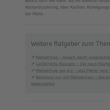
jedoch noch viel mehr. Bis ins kleinste Deta
Abstandszahlung, über Kaution, Kündigungsf
der Miete.
Weitere Ratgeber zum Them
↗
Mietvertrag – Anwalt deckt ungerechte
↗
Gefährliche Klauseln – Die neun häufi
↗
Mietvertrag von A-Z – Was Mieter zum
↗
Beratung nur mit Mietvertrag! – Waru
weiterhelfen