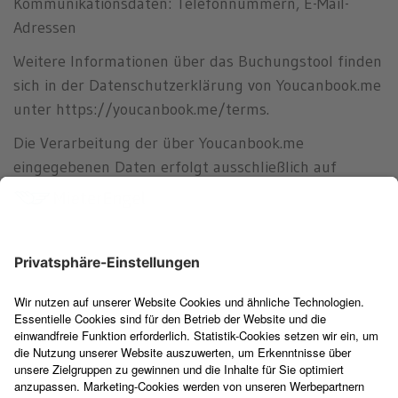
Kommunikationsdaten: Telefonnummern, E-Mail-
Adressen
Weitere Informationen über das Buchungstool finden
sich in der Datenschutzerklärung von Youcanbook.me
unter https://youcanbook.me/terms.
Die Verarbeitung der über Youcanbook.me
eingegebenen Daten erfolgt ausschließlich auf
Grundlage eines berechtigten Interesses
vereinfachter Terminvereinbarung für den Kunden
gemäß Art. 6 Abs. 1 lit. f DSGVO und auf Grundlage
der Auftragsdatenverarbeitungsvereinbarung nach
Art. .28 DSGVO. Die von Kunden oder Interessenten
über Youcanbook.me eingegebenen Daten verbleiben
bei MieterEngel, bis der Kunde MieterEngel zur
Löschung auffordert oder der Zweck für die
Datenspeicherung entfällt, insbesondere nach