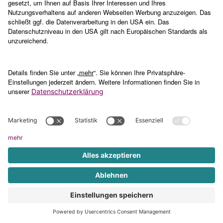
abgeschlossener Bearbeitung einer Anfrage, wobei
die Erforderlichkeit der Aufbewahrung der Daten
einmal im Jahr überprüft wird. Zwingende gesetzliche
Bestimmungen – insbesondere
Aufbewahrungsfristen – bleiben unberührt.
5.5 Miamono
Zur möglichen Bonitätsprüfung potentieller Kunden
nutzen wir miamono, ein Service der Jusperta GmbH,
Höherweg 245, 40331 Düsseldorf, Deutschland. Die
Verarbeitung der Daten im Auftrag der
Verantwortlichen findet ausschließlich auf dem
Gebiet der Europäischen Union (EU) bzw. des
Europäischen Wirtschaftsraumes (EWR) / der
Bundesrepublik Deutschland statt. Nach Abschluss
der vertraglich vereinbarten Leistungen oder früher
nach Aufforderung durch die Verantwortliche, jedoch