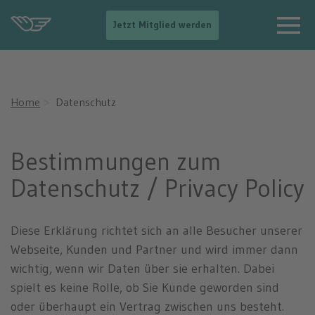
Datenschutz
-
Jetzt Mitglied werden
-
>
N
a
v
Home
Datenschutz
i
g
a
t
Bestimmungen zum
i
o
Datenschutz / Privacy Policy
n
e
i
n
Diese Erklärung richtet sich an alle Besucher unserer
b
Webseite, Kunden und Partner und wird immer dann
l
e
wichtig, wenn wir Daten über sie erhalten. Dabei
n
spielt es keine Rolle, ob Sie Kunde geworden sind
d
e
oder überhaupt ein Vertrag zwischen uns besteht.