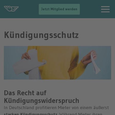
-
Jetzt Mitglied werden
-
>
N
a
Kündigungsschutz
v
i
g
a
t
i
o
n
e
i
n
b
Das Recht auf
l
e
Kündigungswiderspruch
n
d
In Deutschland profitieren Mieter von einem äußerst
e
starken
Kündigungsschutz
. Während Mieter ihren