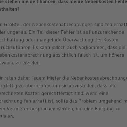
ie stehen meine Chancen, dass meine Nebenkosten Fehle
nthalten?
in Großteil der Nebenkostenabrechnungen sind fehlerhaf
der ungenau. Ein Teil dieser Fehler ist auf unzureichende
uchhaltung oder mangelnde Überwachung der Kosten
urückzuführen. Es kann jedoch auch vorkommen, dass die
ebenkostenabrechnung absichtlich falsch ist, um höhere
ewinne zu erzielen.
ir raten daher jedem Mieter die Nebenkostenabrechnung
orgfältig zu überprüfen, um sicherzustellen, dass alle
erechneten Kosten gerechtfertigt sind. Wenn eine
brechnung fehlerhaft ist, sollte das Problem umgehend m
em Vermieter besprochen werden, um eine Einigung zu
rzielen.