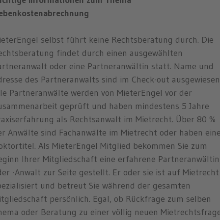
ebenkostenabrechnung
ieterEngel selbst führt keine Rechtsberatung durch. Die
echtsberatung findet durch einen ausgewählten
artneranwalt oder eine Partneranwältin statt. Name und
dresse des Partneranwalts sind im Check-out ausgewiesen
lle Partneranwälte werden von MieterEngel vor der
usammenarbeit geprüft und haben mindestens 5 Jahre
raxiserfahrung als Rechtsanwalt im Mietrecht. Über 80 %
er Anwälte sind Fachanwälte im Mietrecht oder haben ein
oktortitel. Als MieterEngel Mitglied bekommen Sie zum
eginn Ihrer Mitgliedschaft eine erfahrene Partneranwältin
er -Anwalt zur Seite gestellt. Er oder sie ist auf Mietrecht
pezialisiert und betreut Sie während der gesamten
itgliedschaft persönlich. Egal, ob Rückfrage zum selben
hema oder Beratung zu einer völlig neuen Mietrechtsfrag