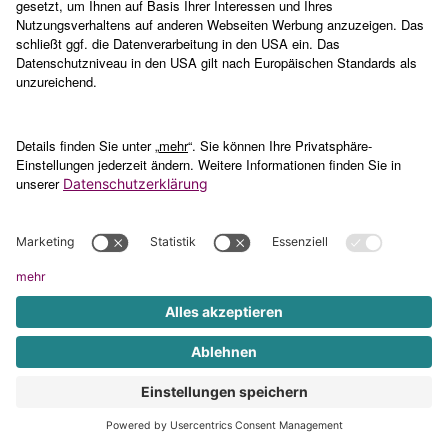
Was Sie von unseren Anwälten
erwarten können
Persönlicher Partneranwalt
Nur ein Anwalt der Ihren individuellen Fall und
Ihre Situation genau kennt, kann Sie optimal
beraten. Deshalb arbeitet über MieterEngel
stets derselbe Anwalt oder dieselbe Anwältin
mit ihnen daran, Ihr Mietproblem zu lösen.
Erfahrung im Mietrecht
75% aller derzeit unter Vertrag stehenden
Partneranwälte sind Fachanwälte oder haben
einen Doktortitel. Partneranwalt bei MieterEngel
kann nur werden, wer mindestens 5 Jahre
Praxiserfahrung als Rechtsanwalt im Mietrecht