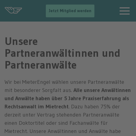
-
Jetzt Mitglied werden
-
>
N
a
Unsere
v
i
Partneranwältinnen und
g
a
Partneranwälte
t
i
o
n
Wir bei MieterEngel wählen unsere Partneranwälte
e
mit besonderer Sorgfalt aus.
Alle unsere Anwältinnen
i
n
und Anwälte haben über 5 Jahre Praxiserfahrung als
b
Rechtsanwalt im Mietrecht
. Dazu haben 75% der
l
e
derzeit unter Vertrag stehenden Partneranwälte
n
einen Doktortitel oder sind Fachanwälte für
d
Mietrecht. Unsere Anwältinnen und Anwälte habe
e