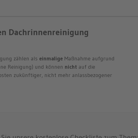
gen Dachrinnenreinigung
igung zählen als
einmalige
Maßnahme aufgrund
ebene Reinigung) und können
nicht
auf die
osten zukünftiger, nicht mehr anlassbezogener
Sie unsere kostenlose Checkliste zum Them