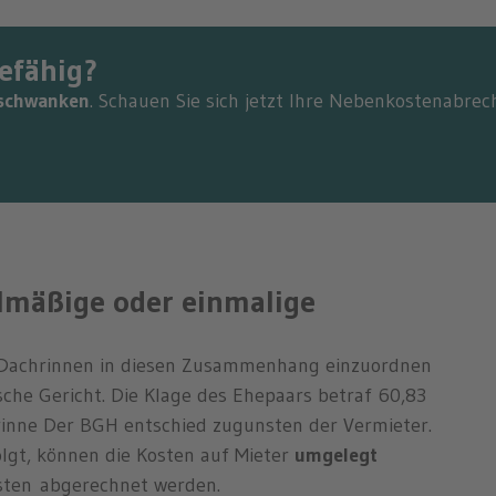
efähig?
schwanken
. Schauen Sie sich jetzt Ihre Nebenkostenabrec
lmäßige oder einmalige
er Dachrinnen in diesen Zusammenhang einzuordnen
sche Gericht. Die Klage des Ehepaars betraf 60,83
rinne Der BGH entschied zugunsten der Vermieter.
lgt, können die Kosten auf Mieter
umgelegt
sten abgerechnet werden.