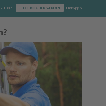
57 1887
JETZT MITGLIED WERDEN
Einloggen
n?