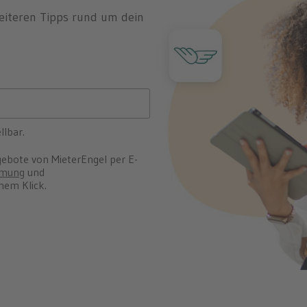
eiteren Tipps rund um dein
llbar.
gebote von MieterEngel per E-
mmung
und
inem Klick.