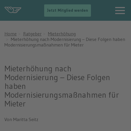
-
Jetzt Mitglied werden
-
>
N
a
Home
Ratgeber
Mieterhöhung
v
Mieterhöhung nach Modernisierung – Diese Folgen haben
i
Modernisierungsmaßnahmen für Mieter
g
a
t
i
Mieterhöhung nach
o
Modernisierung – Diese Folgen
n
e
haben
i
Modernisierungsmaßnahmen für
n
b
Mieter
l
e
n
Von Maritta Seitz
d
e