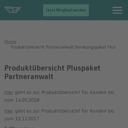
Produktübersicht
-
Jetzt Mitglied werden
Partneranwalt
-
>
Beratungspaket Plus
N
a
v
Home
i
Produktübersicht Partneranwalt Beratungspaket Plus
g
a
t
i
Produktübersicht Pluspaket
o
Partneranwalt
n
e
i
n
Hier
geht es zur Produktübersicht für Kunden bis
b
zum 14.05.2018
l
e
Hier
geht es zur Produktübersicht für Kunden bis
n
d
zum 11.12.2017
e