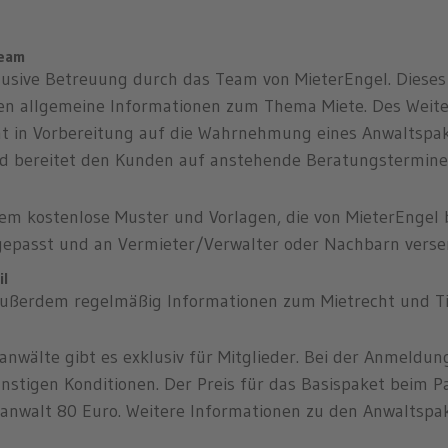
Team
lusive Betreuung durch das Team von MieterEngel. Dieses
lten allgemeine Informationen zum Thema Miete. Des Wei
mmt in Vorbereitung auf die Wahrnehmung eines Anwaltspa
nd bereitet den Kunden auf anstehende Beratungstermine 
dem kostenlose Muster und Vorlagen, die von MieterEngel 
ngepasst und an Vermieter/Verwalter oder Nachbarn vers
il
außerdem regelmäßig Informationen zum Mietrecht und T
nwälte gibt es exklusiv für Mitglieder. Bei der Anmeldun
tigen Konditionen. Der Preis für das Basispaket beim Par
ranwalt 80 Euro. Weitere Informationen zu den Anwaltspak