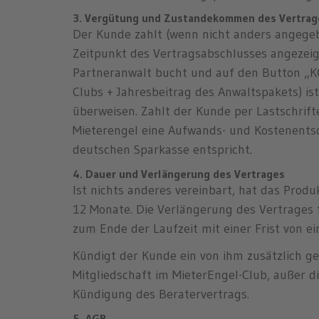
3. Vergütung und Zustandekommen des Vertrag
Der Kunde zahlt (wenn nicht anders angegebe
Zeitpunkt des Vertragsabschlusses angezeig
Partneranwalt bucht und auf den Button „KO
Clubs + Jahresbeitrag des Anwaltspakets) i
überweisen. Zahlt der Kunde per Lastschrift
Mieterengel eine Aufwands- und Kostenentsc
deutschen Sparkasse entspricht.
4. Dauer und Verlängerung des Vertrages
Ist nichts anderes vereinbart, hat das Prod
12 Monate. Die Verlängerung des Vertrages f
zum Ende der Laufzeit mit einer Frist von e
Kündigt der Kunde ein von ihm zusätzlich g
Mitgliedschaft im MieterEngel-Club, außer d
Kündigung des Beratervertrags.
5. AGB