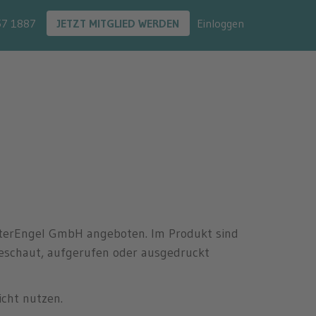
57 1887
JETZT MITGLIED WERDEN
Einloggen
ieterEngel GmbH angeboten. Im Produkt sind
geschaut, aufgerufen oder ausgedruckt
icht nutzen.