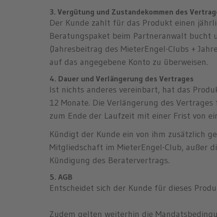
3. Vergütung und Zustandekommen des Vertrag
Der Kunde zahlt für das Produkt einen jährl
Beratungspaket beim Partneranwalt bucht u
(Jahresbeitrag des MieterEngel-Clubs + Jahr
auf das angegebene Konto zu überweisen.
4. Dauer und Verlängerung des Vertrages
Ist nichts anderes vereinbart, hat das Prod
12 Monate. Die Verlängerung des Vertrages f
zum Ende der Laufzeit mit einer Frist von e
Kündigt der Kunde ein von ihm zusätzlich g
Mitgliedschaft im MieterEngel-Club, außer d
Kündigung des Beratervertrags.
5. AGB
Entscheidet sich der Kunde für dieses Produ
Zudem gelten weiterhin die Mandatsbeding