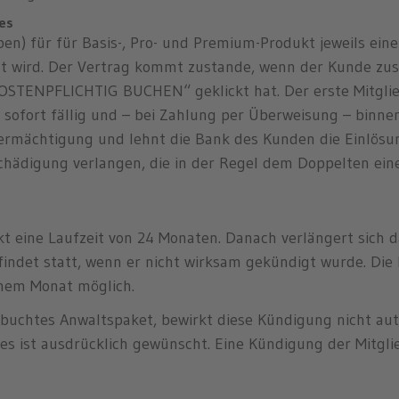
es
n) für für Basis-, Pro- und Premium-Produkt jeweils ein
t wird. Der Vertrag kommt zustande, wenn der Kunde zus
STENPFLICHTIG BUCHEN“ geklickt hat. Der erste Mitglied
st sofort fällig und – bei Zahlung per Überweisung – bin
ermächtigung und lehnt die Bank des Kunden die Einlösung
hädigung verlangen, die in der Regel dem Doppelten eine
ukt eine Laufzeit von 24 Monaten. Danach verlängert sich 
indet statt, wenn er nicht wirksam gekündigt wurde. Die 
inem Monat möglich.
ebuchtes Anwaltspaket, bewirkt diese Kündigung nicht au
ies ist ausdrücklich gewünscht. Eine Kündigung der Mitgli