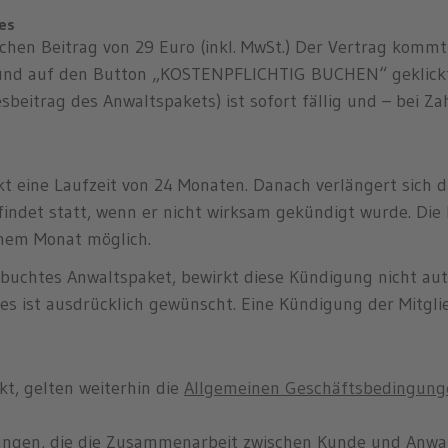
es
ichen Beitrag von 29 Euro (inkl. MwSt.) Der Vertrag komm
nd auf den Button „KOSTENPFLICHTIG BUCHEN“ geklickt h
esbeitrag des Anwaltspakets) ist sofort fällig und – bei
ukt eine Laufzeit von 24 Monaten. Danach verlängert sich 
indet statt, wenn er nicht wirksam gekündigt wurde. Die 
inem Monat möglich.
ebuchtes Anwaltspaket, bewirkt diese Kündigung nicht au
ies ist ausdrücklich gewünscht. Eine Kündigung der Mitgli
kt, gelten weiterhin die
Allgemeinen Geschäftsbedingung
ungen, die die Zusammenarbeit zwischen Kunde und Anwa