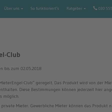
uktübersicht
Über uns
So funktioniert’s
Ratgeber
030 55
el-Club
en bis zum 02.05.2018
 “MieterEngel-Club” geregelt. Das Produkt wird von der M
enthalten. Diese Bestimmungen können jederzeit hier an
s möglich.
n private Mieter. Gewerbliche Mieter können das Produkt n