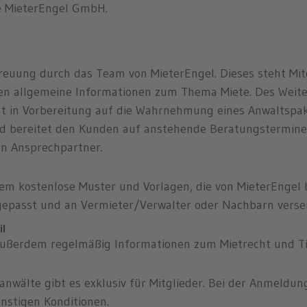
ie MieterEngel GmbH.
treuung durch das Team von MieterEngel. Dieses steht Mit
lten allgemeine Informationen zum Thema Miete. Des Wei
mmt in Vorbereitung auf die Wahrnehmung eines Anwaltspa
d bereitet den Kunden auf anstehende Beratungstermine 
n Ansprechpartner.
dem kostenlose Muster und Vorlagen, die von MieterEngel 
ngepasst und an Vermieter/Verwalter oder Nachbarn vers
il
außerdem regelmäßig Informationen zum Mietrecht und T
nwälte gibt es exklusiv für Mitglieder. Bei der Anmeldun
nstigen Konditionen.