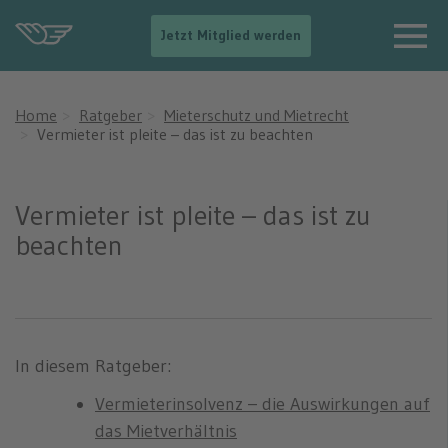
-
Jetzt Mitglied werden
-
>
N
a
Home
Ratgeber
Mieterschutz und Mietrecht
v
Vermieter ist pleite – das ist zu beachten
i
g
a
t
Vermieter ist pleite – das ist zu
i
beachten
o
n
e
i
n
b
l
In diesem Ratgeber:
e
n
Vermieterinsolvenz – die Auswirkungen auf
d
das Mietverhältnis
e