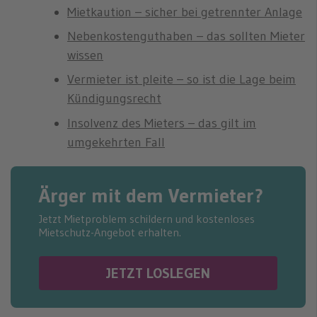
n
Mietkaution – sicher bei getrennter Anlage
Nebenkostenguthaben – das sollten Mieter
wissen
Vermieter ist pleite – so ist die Lage beim
Kündigungsrecht
Insolvenz des Mieters – das gilt im
umgekehrten Fall
Ärger mit dem Vermieter?
Jetzt Mietproblem schildern und kostenloses
Mietschutz-Angebot erhalten.
JETZT LOSLEGEN