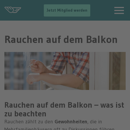
-
Jetzt Mitglied werden
-
>
N
a
Rauchen auf dem Balkon
v
i
g
a
t
i
o
n
e
i
n
b
Rauchen auf dem Balkon – was ist
l
e
zu beachten
n
d
Rauchen zählt zu den
Gewohnheiten
, die in
e
Mehrfamilienhäusern oft zu Diskussionen führen.