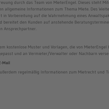
treuung durch das Team von MieterEngel. Dieses steht Mit
lten allgemeine Informationen zum Thema Miete. Des Wei
mmt in Vorbereitung auf die Wahrnehmung eines Anwaltspa
d bereitet den Kunden auf anstehende Beratungstermine 
n Ansprechpartner.
dem kostenlose Muster und Vorlagen, die von MieterEngel 
ngepasst und an Vermieter/Verwalter oder Nachbarn vers
E-Mail
außerdem regelmäßig Informationen zum Mietrecht und T
Mieterschutz & Mietrecht
Mietvertrag