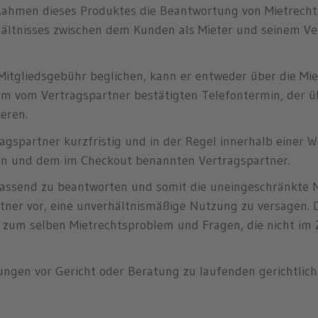
ahmen dieses Produktes die Beantwortung von Mietrechts
ältnisses zwischen dem Kunden als Mieter und seinem Ver
e Mitgliedsgebühr beglichen, kann er entweder über die M
em vom Vertragspartner bestätigten Telefontermin, der ü
eren.
gspartner kurzfristig und in der Regel innerhalb einer 
en und dem im Checkout benannten Vertragspartner.
assend zu beantworten und somit die uneingeschränkte 
ner vor, eine unverhältnismäßige Nutzung zu versagen. Di
n zum selben Mietrechtsproblem und Fragen, die nicht i
tungen vor Gericht oder Beratung zu laufenden gerichtlic