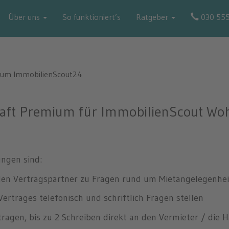
erEngel Club Premium Immobi
Über uns
So funktioniert’s
Ratgeber
030 55
mium ImmobilienScout24
haft Premium für ImmobilienScout Wo
ungen sind:
den Vertragspartner zu Fragen rund um Mietangelegenhe
ertrages telefonisch und schriftlich Fragen stellen
ragen, bis zu 2 Schreiben direkt an den Vermieter / die 