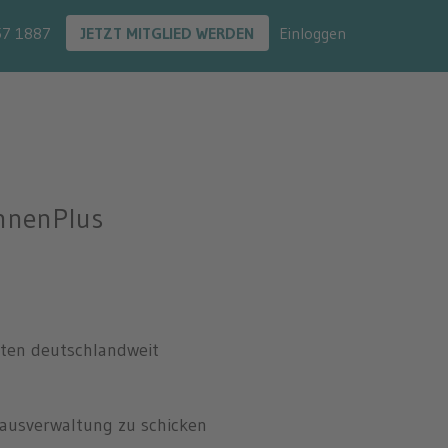
lienScout24
57 1887
JETZT MITGLIED WERDEN
Einloggen
hnenPlus
iten deutschlandweit
Hausverwaltung zu schicken