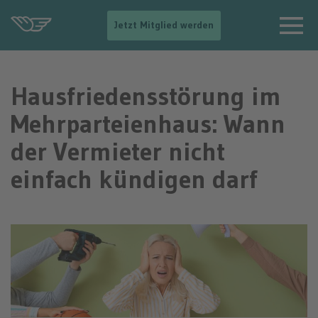
-
Jetzt Mitglied werden
-
>
N
a
Hausfriedensstörung im
v
i
Mehrparteienhaus: Wann
g
a
der Vermieter nicht
t
i
einfach kündigen darf
o
n
e
i
n
b
l
e
n
d
e