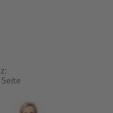
z:
 Seite