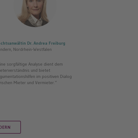
chtsanwältin Dr. Andrea Freiburg
Fachanwälte C. Bach & M. 
ndern, Nordrhein-Westfalen
Saarbrücken, Saarland
ine sorgfältige Analyse dient dem
„Seit über 20 Jahren helfen w
eterverständnis und bietet
ihre Rechte gegenüber ihre
gumentationshilfen im positiven Dialog
durchzusetzen. Über MieterE
ischen Mieter und Vermieter.“
Sie schnell unseren Rechtsrat
RDERN