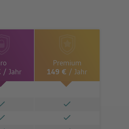
ro
Premium
€
/ Jahr
149 €
/ Jahr