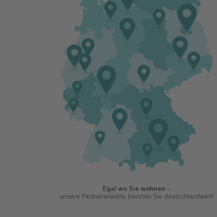
Saarbrücken, Saarland
Jena, Thüringen
„Seit über 20 Jahren helfen wir Mietern,
„Ich verstehe mich als
ihre Rechte gegenüber ihrem Vermieter
getreu dem Motto: Re
durchzusetzen. Über MieterEngel können
durchsetzen – Recht
Sie schnell unseren Rechtsrat einholen.“
Zusammen finden wir 
Egal wo Sie wohnen
–
unsere Partneranwälte beraten Sie deutschlandweit!