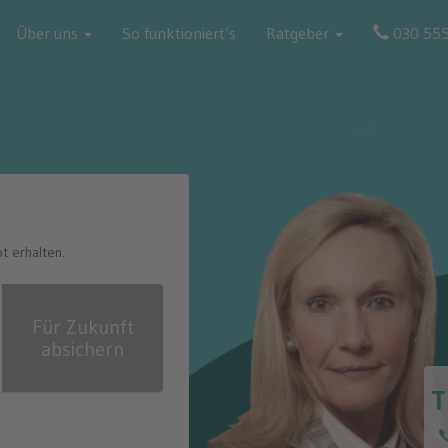
Über uns
So funktioniert’s
Ratgeber
030 55
 erhalten.
Für Zukunft
absichern
T