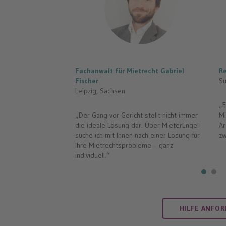
 Dienstleister –
cht haben – Recht
 bekommen.
einen Lösungsweg.“
Fachanwalt für Mietrecht Gabriel
Re
Fischer
Su
Leipzig, Sachsen
„E
„Der Gang vor Gericht stellt nicht immer
Mi
die ideale Lösung dar. Über MieterEngel
Ar
suche ich mit Ihnen nach einer Lösung für
zw
Ihre Mietrechtsprobleme – ganz
individuell.“
HILFE ANFO