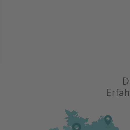
D
Erfah
Fachanwälte C. Bach & M. Lutz
Rechtsanwalt Steffa