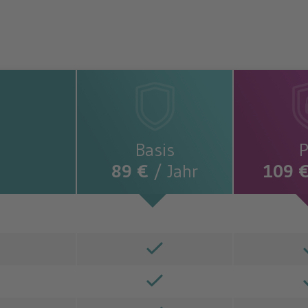
Basis
P
89 €
/ Jahr
109 