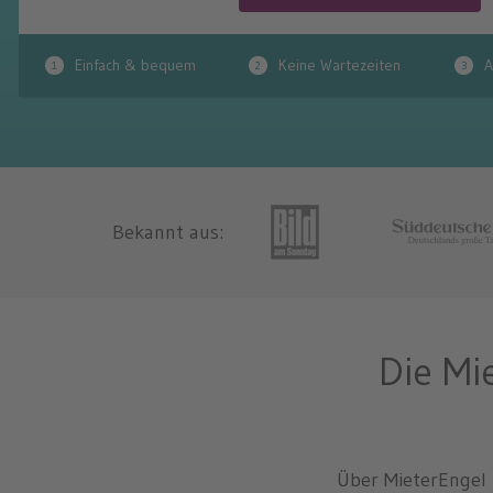
Einfach & bequem
Keine Wartezeiten
A
Bekannt aus:
Die Mi
Über MieterEngel 