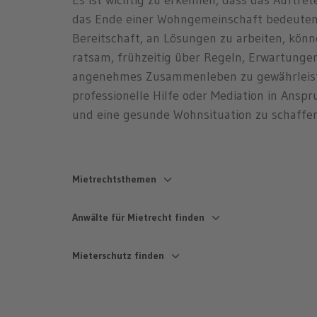
Es ist wichtig zu erkennen, dass das Auftre
das Ende einer Wohngemeinschaft bedeuten
Bereitschaft, an Lösungen zu arbeiten, könn
ratsam, frühzeitig über Regeln, Erwartung
angenehmes Zusammenleben zu gewährleisten
professionelle Hilfe oder Mediation in Ans
und eine gesunde Wohnsituation zu schaffen
Mietrechtsthemen
Mängel & Mietminderung
Nebenkosten
Anwälte für Mietrecht finden
Schimmel
Umlagefähige Ne
Baulärm
Häufige Fehler
Anwalt Mietrecht Berlin
Anwalt Mietrecht S
Heizung defekt
Fristen Nebenkos
Mieterschutz finden
Anwalt Mietrecht Hamburg
Anwalt Mietrecht 
Wasserschaden
Nebenkosten ber
Anwalt Mietrecht München
Anwalt Mietrecht L
Miete mindern
Widerspruch Nebe
Mieterverein Berlin Alternative
Mieterverein Stutt
Anwalt Mietrecht Köln
Anwalt Mietrecht
Minderungstabelle
Betriebskostenve
Mieterverein Hamburg
Alternative
Anwalt Mietrecht Frankfurt
Anwalt Mietrecht 
Anwaltskosten Mietminderung
Verteilerschlüssel
Alternative
Mieterverein Düss