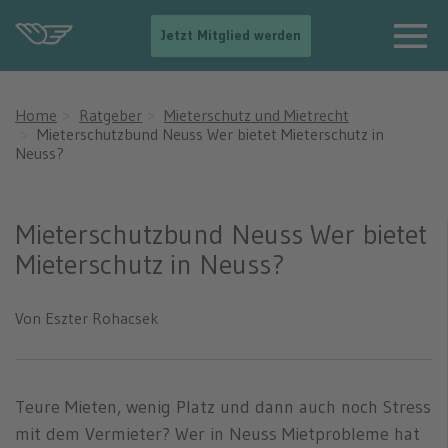
-
Jetzt Mitglied werden
-
>
N
a
Home
Ratgeber
Mieterschutz und Mietrecht
v
Mieterschutzbund Neuss Wer bietet Mieterschutz in
i
Neuss?
g
a
t
i
Mieterschutzbund Neuss Wer bietet
o
Mieterschutz in Neuss?
n
e
i
n
Von Eszter Rohacsek
b
l
e
n
Teure Mieten, wenig Platz und dann auch noch Stress
d
e
mit dem Vermieter? Wer in Neuss Mietprobleme hat